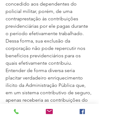
concedido aos dependentes do 
policial militar, porém, de uma 
contraprestação às contribuições 
previdenciárias por ele pagas durante 
o período efetivamente trabalhado.
Dessa forma, sua exclusão da 
corporação não pode repercutir nos 
benefícios previdenciários para os 
quais efetivamente contribuiu. 
Entender de forma diversa seria 
placitar verdadeiro enriquecimento 
ilícito da Administração Pública que, 
em um sistema contributivo de seguro, 
apenas receberia as contribuições do 
trabalhador, sem nenhuma 
contraprestação em troca. (RE 61290
[6]
).
Essas decisões até então proferidas 
pela Corte Suprema, todavia, ainda 
não analisaram a mudança de natureza 