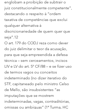
englobam a proibição de subtrair o 
juiz constitucionalmente competente”, 
destacando o respeito à “ordem 
taxativa de competências que exclui 
qualquer alternativa à 
discricionariedade de quem quer que 
seja”.12
O art. 179 do CODJ reza como dever 
do juiz delimitar o teor da acusação, 
para que seja empreendida a defesa 
técnica – sem cerceamentos, incisos 
LIV e LV do art. 5º CF/88 – e se fizer uso 
de termos vagos ou conceitos 
indeterminado (no dizer iterativo do 
STF, capitaneado pelo ministro Celso 
de Mello, são insubsistentes “as 
imputações que se mostrem 
indeterminadas, vagas, contraditórias, 
omissas ou ambíguas” (1ª Turma, HC 