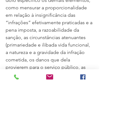
dolo específico os demais elementos, 
como mensurar a proporcionalidade 
em relação à insignificância das 
“infrações” efetivamente praticadas e a 
pena imposta, a razoabilidade da 
sanção, as circunstâncias atenuantes 
(primariedade e ilibada vida funcional, 
a natureza e a gravidade da infração 
cometida, os danos que dela 
provierem para o serviço público, as 
circunstâncias agravantes ou 
atenuantes e os antecedentes 
funcionais do agente delegado.19
Isso é obrigatório.
A violação à proporcionalidade da 
pena no Processo administrativo 
constitui desvio de finalidade por parte 
da Administração, tornando a sanção 
aplicada ilegal e, sujeita à revisão pelo 